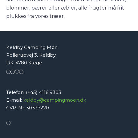
blommer, pærer eller æbler, alle frugter må frit
plukkes fra vores træer.
Keldby Camping Møn
Pollerupvej 3, Keldby
DK-4780 Stege
Telefon: (+45) 4116 9303
E-mail:
keldby@campingmoen.dk
CVR. Nr. 30337220